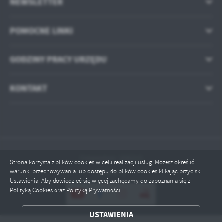
NEWSLETTER
POMOCNE LINKI
GODZINY PRACY URZĘDU
KONTAKT
Odwiedzin: 208315
Strona korzysta z plików cookies w celu realizacji usług. Możesz określić
warunki przechowywania lub dostępu do plików cookies klikając przycisk
Online: 1
Ustawienia. Aby dowiedzieć się więcej zachęcamy do zapoznania się z
Polityką Cookies oraz Polityką Prywatności.
ZAPISZ WYBRANE
USTAWIENIA