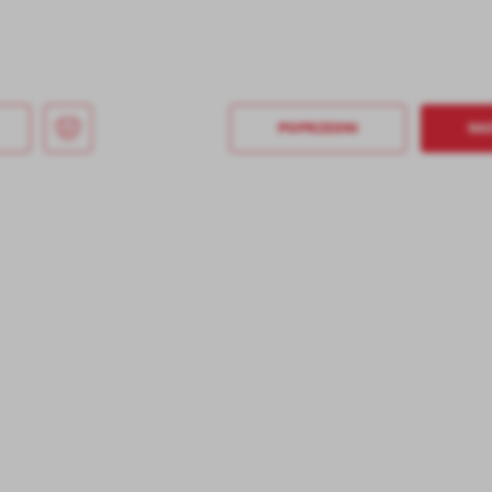
POPRZEDNI
NA
stawienia
anujemy Twoją prywatność. Możesz zmienić ustawienia cookies lub zaakceptować je
zystkie. W dowolnym momencie możesz dokonać zmiany swoich ustawień.
iezbędne
ezbędne pliki cookies służą do prawidłowego funkcjonowania strony internetowej i
ożliwiają Ci komfortowe korzystanie z oferowanych przez nas usług.
iki cookies odpowiadają na podejmowane przez Ciebie działania w celu m.in. dostosowani
ęcej