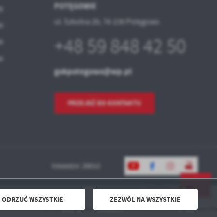
POTĘGOWIE
00
ul. Szkolna 2b, 76-230 Potęgowo
00
+48 59 848 42 50
00
00
gokpotegowo@wp.pl
PRZEJDŹ DO KONTAKTU
Odwiedzin: 208313
ODRZUĆ WSZYSTKIE
ZEZWÓL NA WSZYSTKIE
Powered by
2ClickPortal® - Portale nowej generacji
13 - 17 lipca Wakacje w GOKu
20-24 lipca Wa
DO GÓRY