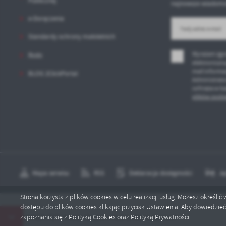
Publicznej
najnowsze wiadomoś
e-Doręczenia
Standardy ochrony małoletnich
Wyrażam zgo
Rodo
elektroniczn
mail informa
BLOG 2ClickPortal
Administrato
cofnięta w k
plików cooki
Mapa serwisu
RSS
Deklaracja dostępności
Ję
Strona korzysta z plików cookies w celu realizacji usług. Możesz określi
dostępu do plików cookies klikając przycisk Ustawienia. Aby dowiedzie
Copyright by gck.potegowo.pl
zapoznania się z Polityką Cookies oraz Polityką Prywatności.
nia S6 SUMMER FEST Powiat Słupski otwarty dla wszystkich