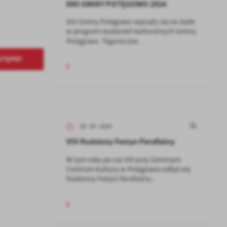
DNI GMINY POTĘGOWO 2024
Dni Gminy Potęgowo wpisały się na stałe
w program wydarzeń kulturalnych Gminy
Potęgowo. Tegoroczne...
STĘPNY
28 - 05 - 2024
VIII Rodzinny Festyn Parafialny
W tym roku po raz VIII przy Gminnym
Centrum Kultury w Potęgowie odbył się
Rodzinny Festyn Parafialny...
a